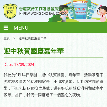
MENU
主頁
>
迎中秋賀國慶嘉年華
迎中秋賀國慶嘉年華
Date:
17/09/2024
我校於9月14日舉辦「迎中秋賀國慶」嘉年華，活動吸引不
少本校及區內的幼稚園家長、小朋友參加。活動內容精彩紛
呈，不但包括各種攤位遊戲，還有好玩的城堡滑梯和數字水
戰等。當日，我們一同度過了一個難忘的夜晚。