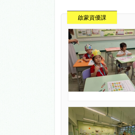
啟蒙資優課