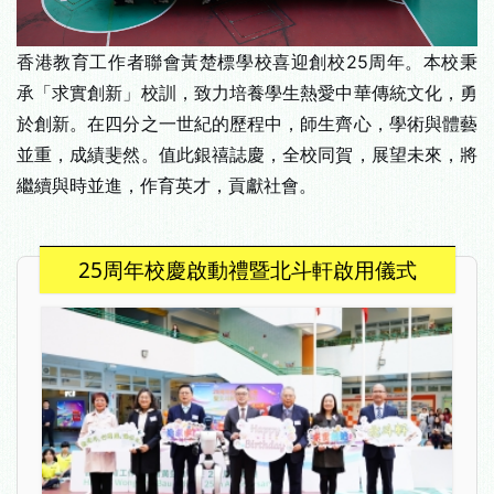
香港教育工作者聯會黃楚標學校喜迎創校25周年。本校秉
承「求實創新」校訓，致力培養學生熱愛中華傳統文化，勇
於創新。在四分之一世紀的歷程中，師生齊心，學術與體藝
並重，成績斐然。值此銀禧誌慶，全校同賀，展望未來，將
繼續與時並進，作育英才，貢獻社會。
25周年校慶啟動禮暨北斗軒啟用儀式