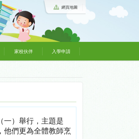
網頁地圖
家校伙伴
入學申請
（
一）舉行，主題是
，
他們更為全體教師烹