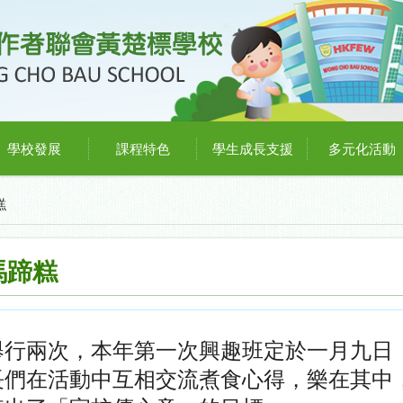
學校發展
課程特色
學生成長支援
多元化活動
糕
馬蹄糕
舉行兩次，本年第一次興趣班定於一月九日
長們在活動中互相交流煮食心得，樂在其中