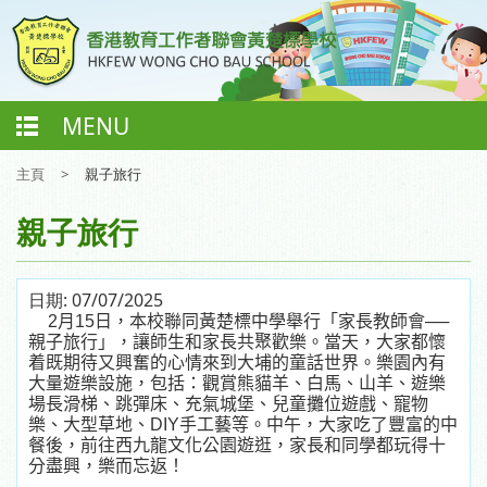
MENU
主頁
>
親子旅行
親子旅行
日期:
07/07/2025
2
月
15
日，本校聯同黃楚標中學舉行「家長教師會──
親子旅行」，讓師生和家長共聚歡樂。當天，大家都懷
着既期待又興奮的心情
來到大埔的
童話世界
。樂
園內有
大量遊樂設施，包括：觀賞熊貓羊、白馬、山羊、遊樂
場長滑梯、跳彈床、充氣城堡、兒童攤位遊戲、寵物
樂、大型草地、
DIY
手工藝等
。中午
，大家吃了豐富的中
餐後，前往西九龍文化公園遊逛，家長和同學都玩得
十
分
盡興，樂而忘返！