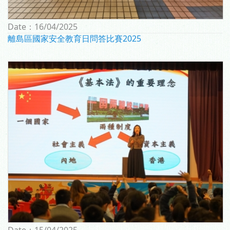
Date：
16/04/2025
離島區國家安全教育日問答比賽2025