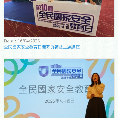
Date：
16/04/2025
全民國家安全教育日開幕典禮暨主題講座