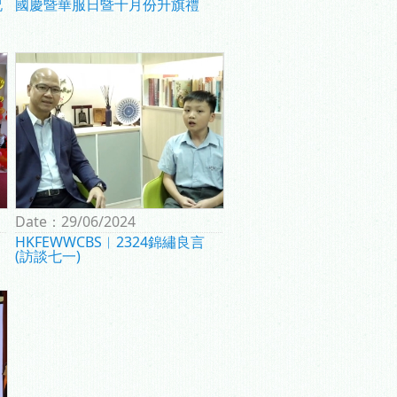
祝
國慶暨華服日暨十月份升旗禮
Date：
29/06/2024
HKFEWWCBS︱2324錦繡良言
(訪談七一)