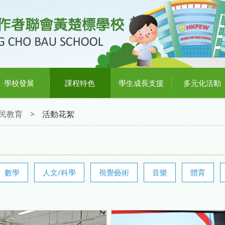
學校發展
課程特色
學生成長支援
多元化活動
民教育
>
活動花絮
數學
人文/科學
視覺藝術
音樂
體育