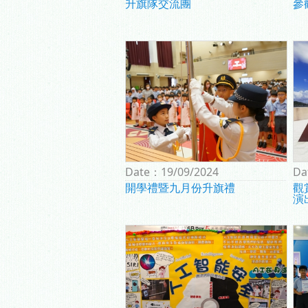
升旗隊交流團
參
Date：
19/09/2024
Da
開學禮暨九月份升旗禮
觀
演