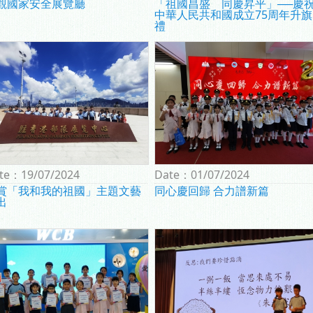
觀國家安全展覽廳
「祖國昌盛 同慶昇平」──慶
中華人民共和國成立75周年升旗
禮
te：
19/07/2024
Date：
01/07/2024
賞「我和我的祖國」主題文藝
同心慶回歸 合力譜新篇
出